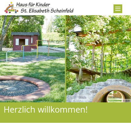
Zum Inhalt springen
© eob
Herzlich willkommen!