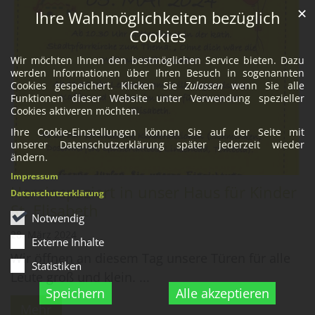
✕
Ihre Wahlmöglichkeiten bezüglich
Cookies
Wir möchten Ihnen den bestmöglichen Service bieten. Dazu
werden Informationen über Ihren Besuch in sogenannten
Cookies gespeichert. Klicken Sie
Zulassen
wenn Sie alle
Funktionen dieser Website unter Verwendung spezieller
Cookies aktiveren möchten.
Ihre Cookie-Einstellungen können Sie auf der Seite mit
unserer Datenschutzerklärung später jederzeit wieder
ändern.
Impressum
Hereinspaziert in unser Haus für Kinder
Datenschutzerklärung
St. Elisabeth
Notwendig
28. März 2024
Externe Inhalte
Wir öffnen an diesem Tag unsere Türen für alle
Statistiken
Leute groß und klein. ...
Speichern
Alle akzeptieren
Mehr