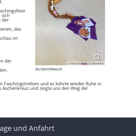
t.
schingsfeier
 sich
 der
ienen, das
schau im
en der
© Haus für Kinder St. Elisasbeth
Aschermittwoch
ten.
Faschingstreiben und es kehrte wieder Ruhe in
as Aschenkreuz und zeigte uns den Weg der
age und Anfahrt