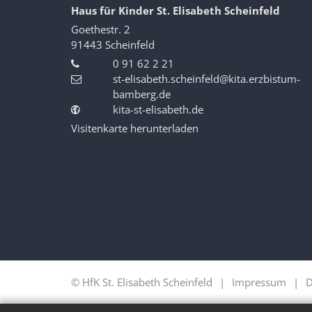
Haus für Kinder St. Elisabeth Scheinfeld
Goethestr. 2
91443
Scheinfeld
0 91 62 2 21
st-elisabeth.scheinfeld@kita.erzbistum-
bamberg.de
kita-st-elisabeth.de
Visitenkarte herunterladen
© HfK St. Elisabeth Scheinfeld
Impressum
D