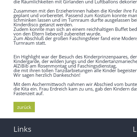
die Räumlichkeiten mit Girlanden und Luftballons dekorier
Zusammen mit den Erzieherinnen haben die Kinder ihre Fa
geplant und vorbereitet. Passend zum Kostüm konnte man
schminken lassen und im Turnraum durfte ausgelassen bei
Kinderdisco getanzt werden.
Zudem konnte man sich an einem reichhaltigen Buffet bed
von den Eltern liebevoll zubereitet wurde.
Zum Abschluß der großen Faschingsfeier fand eine Moden
Turnraum statt.
Ein Highlight war der Besuch des Kinderprinzenpaares, der
Kindergarde, der wilden Jungs und der Kindertanzmariech
AlZiBib am Rosenmontag und Faschingsdienstag,
die mit ihren tollen Tanzdarbietungen alle Kinder begeister
Wir sagen herzlich Dankeschön!
Mit dem Aschermittwoch nahmen wir Abschied vom bunten 
die Kita ein. Frau Erdreich kam zu uns, gab den Kindern d
Fastenzeit auf.
zurück
Links
L