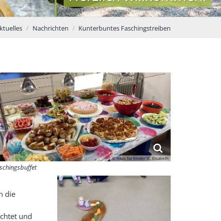
ktuelles
Nachrichten
Kunterbuntes Faschingstreiben
© Haus für Kinder St. Elisabeth
schingsbuffet
n die
ichtet und