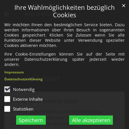
bamberg.de
✕
Ihre Wahlmöglichkeiten bezüglich
kita-st-elisabeth.de
Cookies
Visitenkarte herunterladen
Wir möchten Ihnen den bestmöglichen Service bieten. Dazu
werden Informationen über Ihren Besuch in sogenannten
Cookies gespeichert. Klicken Sie
Zulassen
wenn Sie alle
Links
Funktionen dieser Website unter Verwendung spezieller
Cookies aktiveren möchten.
Ihre Cookie-Einstellungen können Sie auf der Seite mit
unserer Datenschutzerklärung später jederzeit wieder
ändern.
Impressum
Lage und Anfahrt
Datenschutzerklärung
Notwendig
Externe Inhalte
Empfohlener externer Inhalt
Statistiken
An dieser Stelle finden Sie eine OpenStreetMap
Landkarte, welche über den Dienstleister MapTiler
Speichern
Alle akzeptieren
ausgeliefert wird. Um diese Landkarte anzuzeigen