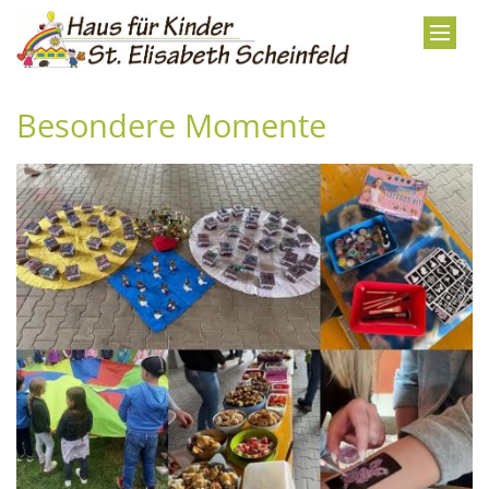
Zum Inhalt springen
Besondere Momente